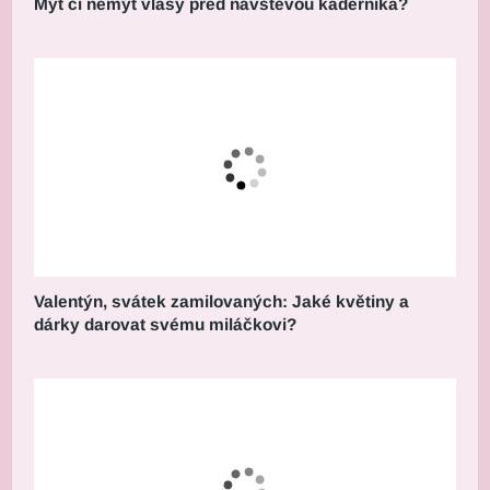
Mýt či nemýt vlasy před návštěvou kadeřníka?
Valentýn, svátek zamilovaných: Jaké květiny a
dárky darovat svému miláčkovi?