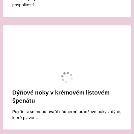
pospolitostí…
Dýňové noky v krémovém listovém
špenátu
Pojďte si se mnou uvařit nádherné oranžové noky z dýně,
které plavou…