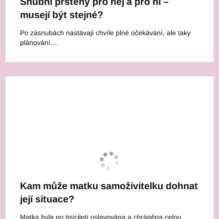
Snubní prsteny pro něj a pro ni –
musejí být stejné?
Po zásnubách nastávají chvíle plné očekávání, ale taky
plánování.…
Kam může matku samoživitelku dohnat
její situace?
Matka byla po tisíciletí oslavována a chráněna celou