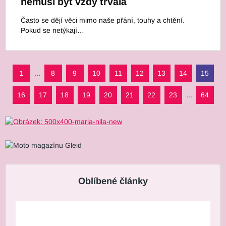
nemusí být vždy trvalá
Často se dějí věci mimo naše přání, touhy a chtění.
Pokud se netýkají…
1
...
8
9
10
11
12
13
14
15
16
17
18
19
20
21
22
23
...
64
Oblíbené články