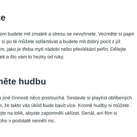
te
tom budete mít zmatek a stresu se nevyhnete. Vezměte si papír
si po té můžete odškrtávat a budete mít dobrý pocit z již
, jako je třeba mytí nádobí nebo převlékání peřin. Dělejte
ek a šlo vám to hezky od ruky.
pněte hudbu
jiné činnosti něco poslouchá. Sestavte si playlist oblíbených
te, že takto vás úklid bude bavit více. Kromě hudby si můžete
te na tolik, abyste zapomněli uklízet. Seriál, ani film si
oho v podstatě neměli nic.