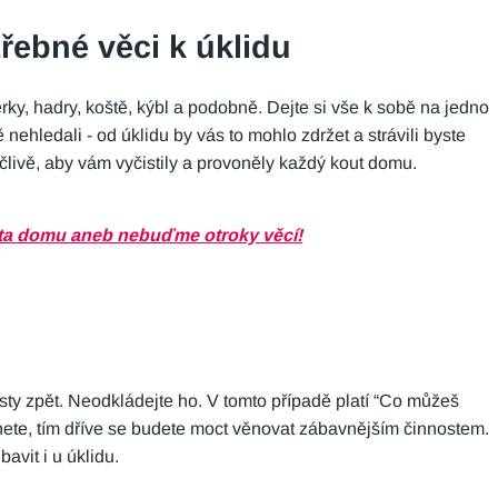
třebné věci k úklidu
ěrky, hadry, koště, kýbl a podobně. Dejte si vše k sobě na jedno
nehledali - od úklidu by vás to mohlo zdržet a strávili byste
ečlivě, aby vám vyčistily a provoněly každý kout domu.
ista domu aneb nebuďme otroky věcí!
esty zpět. Neodkládejte ho. V tomto případě platí “Co můžeš
nete, tím dříve se budete moct věnovat zábavnějším činnostem.
avit i u úklidu.