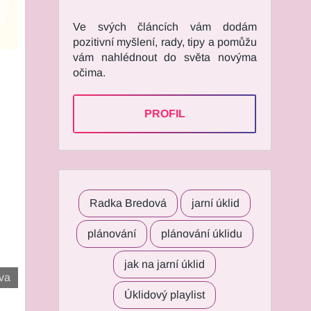
Ve svých článcích vám dodám
pozitivní myšlení, rady, tipy a pomůžu
vám nahlédnout do světa novýma
očima.
PROFIL
Radka Bredová
jarní úklid
plánování
plánování úklidu
jak na jarní úklid
nva
Úklidový playlist