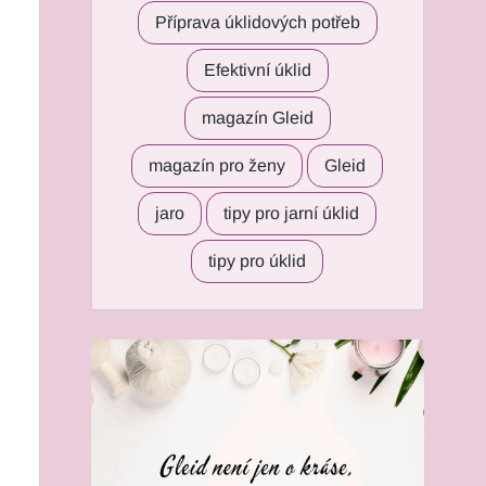
Příprava úklidových potřeb
Efektivní úklid
magazín Gleid
magazín pro ženy
Gleid
jaro
tipy pro jarní úklid
tipy pro úklid