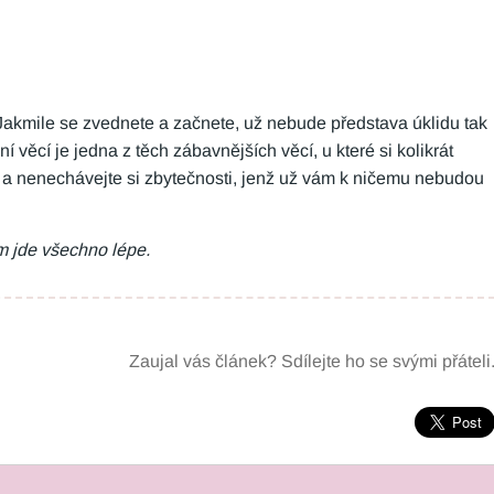
. Jakmile se zvednete a začnete, už nebude představa úklidu tak
í věcí je jedna z těch zábavnějších věcí, u které si kolikrát
ě a nenechávejte si zbytečnosti, jenž už vám k ničemu nebudou
m jde všechno lépe.
Zaujal vás článek? Sdílejte ho se svými přáteli