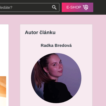
E-SHOP
Autor článku
Radka Bredová
d