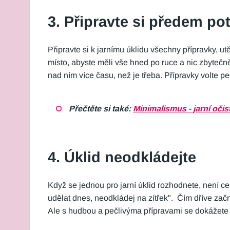
3. Připravte si předem po
Připravte si k jarnímu úklidu všechny přípravky, ut
místo, abyste měli vše hned po ruce a nic zbytečně 
nad ním více času, než je třeba. Přípravky volte p
Přečtěte si také:
Minimalismus - jarní oč
4. Úklid neodkládejte
Když se jednou pro jarní úklid rozhodnete, není c
udělat dnes, neodkládej na zítřek". Čím dříve zač
Ale s hudbou a pečlivýma přípravami se dokážete b