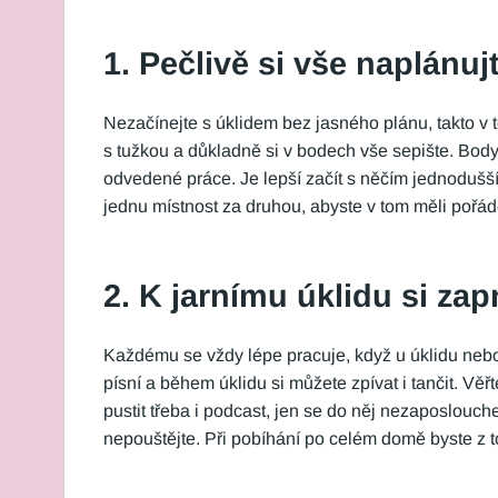
1. Pečlivě si vše naplánuj
Nezačínejte s úklidem bez jasného plánu, takto v 
s tužkou a důkladně si v bodech vše sepište. Body 
odvedené práce. Je lepší začít s něčím jednodušším
jednu místnost za druhou, abyste v tom měli pořád
2. K jarnímu úklidu si za
Každému se vždy lépe pracuje, když u úklidu nebo 
písní a během úklidu si můžete zpívat i tančit. Věř
pustit třeba i podcast, jen se do něj nezaposlouchej
nepouštějte. Při pobíhání po celém domě byste z t