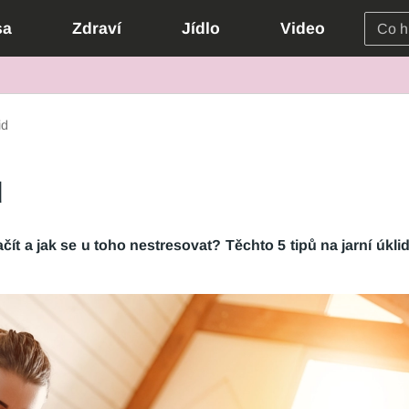
sa
Zdraví
Jídlo
Video
id
d
ačít a jak se u toho nestresovat? Těchto 5 tipů na jarní úkli