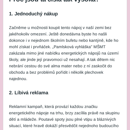
1. Jednoduchý nákup
Začněme u možnosti koupit tento nápoj v naší zemi bez
jakéhokoliv omezení. Ještě donedávna byste ho našli
dokonce i v nejednom školním bufetu nebo kantýně, kde ho
mohl získat i prvňáček. „Pamlsková vyhláška" MŠMT
zakázala mimo jiné nabídku energetických nápojů na území
školy, ale jinde její pravomoci už nesahají. A tak dětem nic
nebrání cestou do své alma mater nebo z ní zaskočit do
obchodu a bez problémů pořídit i několik plechovek
najednou.
2. Líbivá reklama
Reklamní kampaň, která provází každou značku
energetického nápoje na trhu, brzy zacílila právě na skupinu
dětí a mládeže. Poutavé spoty jsou plné vtipu a bláznivých
situací, které hravě dokáží přesvědčit nejednoho budoucího