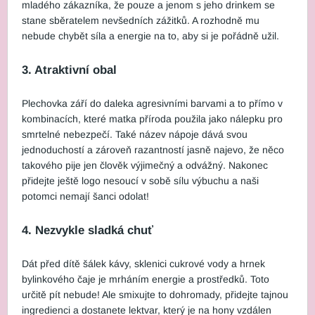
mladého zákazníka, že pouze a jenom s jeho drinkem se
stane sběratelem nevšedních zážitků. A rozhodně mu
nebude chybět síla a energie na to, aby si je pořádně užil.
3. Atraktivní obal
Plechovka září do daleka agresivními barvami a to přímo v
kombinacích, které matka příroda použila jako nálepku pro
smrtelné nebezpečí. Také název nápoje dává svou
jednoduchostí a zároveň razantností jasně najevo, že něco
takového pije jen člověk výjimečný a odvážný. Nakonec
přidejte ještě logo nesoucí v sobě sílu výbuchu a naši
potomci nemají šanci odolat!
4. Nezvykle sladká chuť
Dát před dítě šálek kávy, sklenici cukrové vody a hrnek
bylinkového čaje je mrháním energie a prostředků. Toto
určitě pít nebude! Ale smixujte to dohromady, přidejte tajnou
ingredienci a dostanete lektvar, který je na hony vzdálen