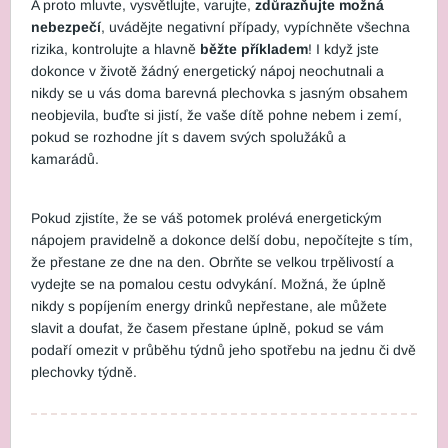
A proto mluvte, vysvětlujte, varujte,
zdůrazňujte možná
nebezpečí
, uvádějte negativní případy, vypíchněte všechna
rizika, kontrolujte a hlavně
běžte příkladem
! I když jste
dokonce v životě žádný energetický nápoj neochutnali a
nikdy se u vás doma barevná plechovka s jasným obsahem
neobjevila, buďte si jistí, že vaše dítě pohne nebem i zemí,
pokud se rozhodne jít s davem svých spolužáků a
kamarádů.
Pokud zjistíte, že se váš potomek prolévá energetickým
nápojem pravidelně a dokonce delší dobu, nepočítejte s tím,
že přestane ze dne na den. Obrňte se velkou trpělivostí a
vydejte se na pomalou cestu odvykání. Možná, že úplně
nikdy s popíjením energy drinků nepřestane, ale můžete
slavit a doufat, že časem přestane úplně, pokud se vám
podaří omezit v průběhu týdnů jeho spotřebu na jednu či dvě
plechovky týdně.