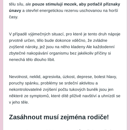
tělu sílu, ale
pouze stimulují mozek, aby potlačil příznaky
únavy
a otevřel energetickou rezervu uschovanou na horší
časy.
V případě výjimečných situací, pro které je tento druh nápoje
prvotně určen, tělo bude dokonce vděčno, že zvládne
zvýšené nároky, jež jsou na něho kladeny Ale každodenní
zbytečné nakopávání organismu bez jakékoliv příčiny si
nenechá tělo dlouho líbit.
Nevolnost, neklid, agresivita, úzkost, deprese, bolest hlavy,
poruchy spánku, problémy se srdeční aktivitou a
nekontrolovatelné zvýšení počtu tukových buněk jsou jen
některé ze symptomů, které dítě plíživě navštíví a uhnízdí se
v jeho těle.
Zasáhnout musí zejména rodiče!