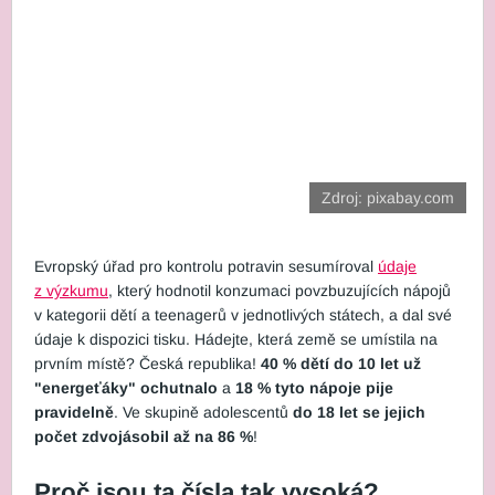
Zdroj: pixabay.com
Evropský úřad pro kontrolu potravin sesumíroval
údaje
z výzkumu
, který hodnotil konzumaci povzbuzujících nápojů
v kategorii dětí a teenagerů v jednotlivých státech, a dal své
údaje k dispozici tisku. Hádejte, která země se umístila na
prvním místě? Česká republika!
40 % dětí do 10 let už
"energeťáky" ochutnalo
a
18 % tyto nápoje pije
pravidelně
. Ve skupině adolescentů
do 18 let se jejich
počet zdvojásobil až na 86 %
!
Proč jsou ta čísla tak vysoká?