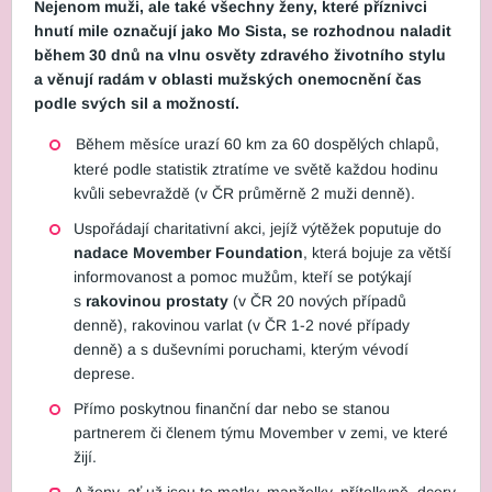
Nejenom muži, ale také všechny ženy, které příznivci
hnutí mile označují jako Mo Sista, se rozhodnou naladit
během 30 dnů na vlnu osvěty zdravého životního stylu
a věnují radám v oblasti mužských onemocnění čas
podle svých sil a možností.
Během měsíce urazí 60 km za 60 dospělých chlapů,
které podle statistik ztratíme ve světě každou hodinu
kvůli sebevraždě (v ČR průměrně 2 muži denně).
Uspořádají charitativní akci, jejíž výtěžek poputuje do
nadace Movember Foundation
, která bojuje za větší
informovanost a pomoc mužům, kteří se potýkají
s
rakovinou prostaty
(v ČR 20 nových případů
denně), rakovinou varlat (v ČR 1-2 nové případy
denně) a s duševními poruchami, kterým vévodí
deprese.
Přímo poskytnou finanční dar nebo se stanou
partnerem či členem týmu Movember v zemi, ve které
žijí.
A ženy, ať už jsou to matky, manželky, přítelkyně, dcery