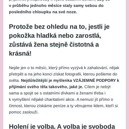
v průběhu jednoho měsíce staly samy sebou do
posledního chloupku na své noze.
Protože bez ohledu na to, jestli je
pokožka hladká nebo zarostlá,
zůstává žena stejně čistotná a
krásná!
Nejde jen o to měsíc, který přímo vyzývá k zahalování, nějak
přetrpět a na jeho konci získat fotografii, kterou pošleme do
světa.
Nejdůležitější je myšlenka VZÁJEMNÉ PODPORY k
přijímání svého těla takového, jaké je.
Cílem je nebýt
sama a spojit se s ostatními dívkami a ženami třeba i
k vymyšlení nějaké charitativní akce.
A nemusí jít přímo o
činnost, kterou získáme peníze a ty věnujeme lidem, kteří si
pomoc zaslouží.
Holení je volba. A volba je svoboda