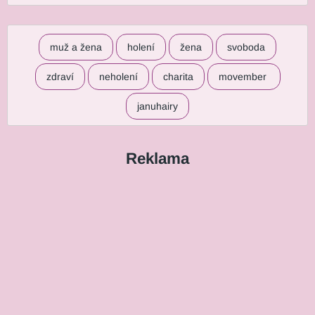
muž a žena
holení
žena
svoboda
zdraví
neholení
charita
movember
januhairy
Reklama