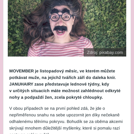
Zdroj: pixabay.com
MOVEMBER je listopadový měsíc, ve kterém můžete
potkávat muže, na jejichž tvářích září do daleka knír.
JANUHAIRY zase představuje lednové týdny, kdy
v určitých situacích máte možnost zahlédnout odkryté
nohy a podpaždí žen, zcela pokryté chloupky.
V obou případech se na první pohled zdá, že jde o
nepřiměřenou snahu na sebe upozornit jen díky nečekaně
odhalenému tělnímu pokryvu. Bohudík se za oběma akcemi
skrývají mnohem důležitější myšlenky, které si pomalu razí