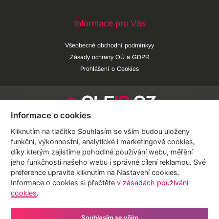
Informace pro Vás
Všeobecné obchodní podmínkyy
Zásady ochrany OÚ a GDPR
Prohlášení o Cookies
Informace o cookies
Kliknutím na tlačítko Souhlasím se vším budou uloženy
Lifestyle
funkční, výkonnostní, analytické i marketingové cookies,
díky kterým zajistíme pohodlné používání webu, měřění
Krása
jeho funkčnosti našeho webu i správné cílení reklamou. Své
preference upravíte kliknutím na Nastavení cookies.
Zdraví
Informace o cookies si přečtěte
v zásadách používání
cookies
.
Jídlo
Video
Souhlasím se vším