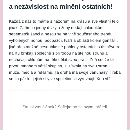
a nezávislost na mínění ostatních!
Každá z nás to máme s názorem na krásu a své vlastní tělo
jinak. Zatímco jedny dívky a ženy nedají chloupkům
sebemenší šanci a nesou se na vlně současného trendu
vyholených nohou, podpaždí, tváří a oblastí kolem genitálií,
jiné přes možné nesouhlasné pohledy ostatních s úsměvem
na rtu brnkají společně s přírodou na stejnou strunu a
nechávají chlupům na těle dělat svou práci. Zdá se, že ta
první, mnohem větší skupina, si získala na svou stranu
muže, média a reklamu. Ta druhá má svoje Januhairy. Třeba
se za pár let jejich síly ve společnosti vyrovnají. Kdo ví?
Zaujal vás článek? Sdílejte ho se svými přáteli.