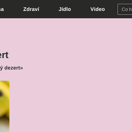
sa
Zdraví
Jídlo
Video
rt
ý dezert»