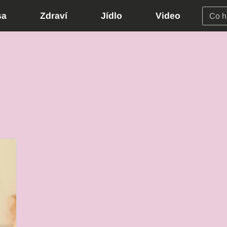
sa
Zdraví
Jídlo
Video