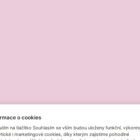
ormace o cookies
Kontakty a reklama
nutím na tlačítko Souhlasím se vším budou uloženy funkční, výkonno
ytické i marketingové cookies, díky kterým zajistíme pohodlné
Kontakt